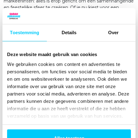
markeerlinten: alles is erop gericht om een samenhangende
en feestelijke sfeer te creëren. Of je nu kiest voor een
verkeersbordthema, gouden accenten of iets anders, wij
zorgen ervoor dat de versiering en de pop een prachtig
geheel vormen.
Toestemming
Details
Over
Geen Onnodige Zorgen
Het meebestellen van een versierpakket betekent dat je
nergens meer aan hoeft te denken. Je hebt alles wat je
Deze website maakt gebruik van cookies
nodig hebt om de verjaardag van jouw Sarah of Abraham op
We gebruiken cookies om content en advertenties te
een stijlvolle manier te vieren. En omdat het versierpakket
personaliseren, om functies voor social media te bieden
een verkoopartikel is, mag je het na gebruik gewoon
houden. Zo kun je de versiering eventueel opnieuw
en om ons websiteverkeer te analyseren. Ook delen we
gebruiken voor een ander feest of aan iemand anders
informatie over uw gebruik van onze site met onze
doorgeven.
partners voor social media, adverteren en analyse. Deze
partners kunnen deze gegevens combineren met andere
Vragen of Advies? We Zijn Er Voor Je!
informatie die u aan ze heeft verstrekt of die ze hebben
Heb je vragen over welk versierpakket het beste bij jouw
verzameld op basis van uw gebruik van hun services.
opblaasfiguur past? Of wil je tips voor het opzetten van de
perfecte feestlocatie? Ons team staat elke dag klaar om je
te helpen. Samen zorgen we ervoor dat jouw feest een
onvergetelijke ervaring wordt.