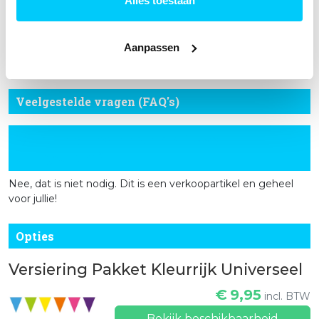
Alles toestaan
Met onze handige pakketten en gratis verzending heb je
alles in huis om van een bijzondere gelegenheid een groot
Aanpassen
succes te maken. Wacht niet langer en maak je feest
compleet in één simpele bestelling!
Veelgestelde vragen (FAQ's)
Moet ik dit pakket na afloop
terugsturen?
Nee, dat is niet nodig. Dit is een verkoopartikel en geheel
voor jullie!
Opties
Versiering Pakket Kleurrijk Universeel
€
9,95
incl. BTW
Bekijk beschikbaarheid