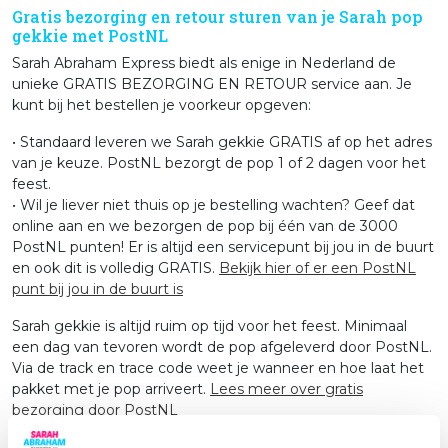
Gratis bezorging en retour sturen van je Sarah pop
gekkie met PostNL
Sarah Abraham Express biedt als enige in Nederland de
unieke GRATIS BEZORGING EN RETOUR service aan. Je
kunt bij het bestellen je voorkeur opgeven:
• Standaard leveren we Sarah gekkie GRATIS af op het adres
van je keuze. PostNL bezorgt de pop 1 of 2 dagen voor het
feest.
• Wil je liever niet thuis op je bestelling wachten? Geef dat
online aan en we bezorgen de pop bij één van de 3000
PostNL punten! Er is altijd een servicepunt bij jou in de buurt
en ook dit is volledig GRATIS.
Bekijk hier of er een PostNL
punt bij jou in de buurt is
Sarah gekkie is altijd ruim op tijd voor het feest. Minimaal
een dag van tevoren wordt de pop afgeleverd door PostNL.
Via de track en trace code weet je wanneer en hoe laat het
pakket met je pop arriveert.
Lees meer over gratis
bezorging door PostNL
Op de retourdatum breng je de pop terug bij een PostNL