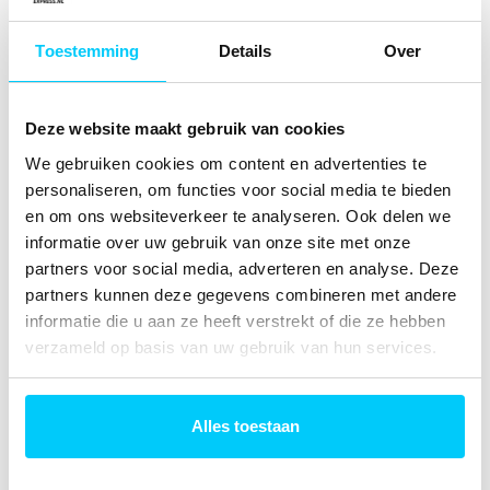
punt naar keuze. Het retourlabel vind je in de verzendkist en
is vooraf door ons betaald. Je levert de pop in en staat
Toestemming
Details
Over
binnen 2 minuten weer buiten. Het enige dat we je vragen is
de pop schoon en droog in te leveren.
Lees meer over gratis
retour sturen met PostNL
Deze website maakt gebruik van cookies
We gebruiken cookies om content en advertenties te
personaliseren, om functies voor social media te bieden
Deze gekke Sarah pop een paar dagen langer voor
de deur?
en om ons websiteverkeer te analyseren. Ook delen we
informatie over uw gebruik van onze site met onze
Duurt het feestje wat langer? Wil je de pop wat langer laten
staan? Dat is geen probleem natuurlijk. Voor een klein
partners voor social media, adverteren en analyse. Deze
bedrag extra per dag heb je de pop voor een langere
partners kunnen deze gegevens combineren met andere
huurperiode. Al wil je de Sarahpop langer dan een week voor
informatie die u aan ze heeft verstrekt of die ze hebben
de deur laten staan, voor de kosten hoef je het niet te laten.
verzameld op basis van uw gebruik van hun services.
Nog even alle zaken over Sarah Gekkie op een rij
Alles toestaan
- Een leuke en vrolijke Sarahpop van 4 meter hoog.
- Van robuust pvc. De pop kan daardoor prima tegen weer