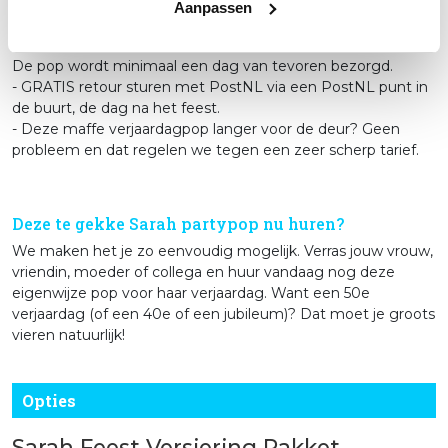
en wind .
Aanpassen
- Eenvoudig geïnstalleerd dankzij het meegeleverde pakket.
- GRATIS bezorgen, thuis of bij een PostNL punt in de buurt.
De pop wordt minimaal een dag van tevoren bezorgd.
- GRATIS retour sturen met PostNL via een PostNL punt in
de buurt, de dag na het feest.
- Deze maffe verjaardagpop langer voor de deur? Geen
probleem en dat regelen we tegen een zeer scherp tarief.
Deze te gekke Sarah partypop nu huren?
We maken het je zo eenvoudig mogelijk. Verras jouw vrouw,
vriendin, moeder of collega en huur vandaag nog deze
eigenwijze pop voor haar verjaardag. Want een 50e
verjaardag (of een 40e of een jubileum)? Dat moet je groots
vieren natuurlijk!
Opties
Sarah Feest Versiering Pakket