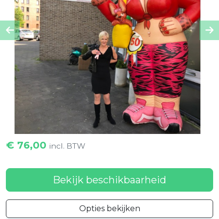
Previous
Ne
€
76,00
incl. BTW
Bekijk beschikbaarheid
Opties bekijken