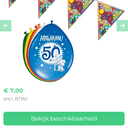
Previous
Ne
€
7,00
(incl. BTW)
Bekijk beschikbaarheid