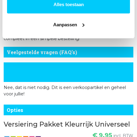
te helpen. Samen zorgen we ervoor dat jouw feest een
Alles toestaan
onvergetelijke ervaring wordt.
Met onze handige pakketten en gratis verzending heb je
Aanpassen
alles in huis om van een bijzondere gelegenheid een groot
succes te maken. Wacht niet langer en maak je feest
compleet in één simpele bestelling!
Veelgestelde vragen (FAQ's)
Moet ik dit pakket na afloop
terugsturen?
Nee, dat is niet nodig. Dit is een verkoopartikel en geheel
voor jullie!
Opties
Versiering Pakket Kleurrijk Universeel
€
9,95
incl. BTW