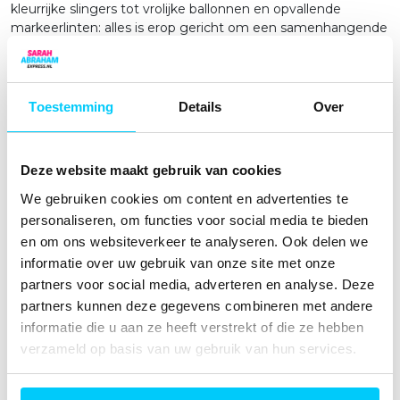
kleurrijke slingers tot vrolijke ballonnen en opvallende
markeerlinten: alles is erop gericht om een samenhangende
en feestelijke sfeer te creëren. Of je nu kiest voor een
verkeersbordthema, gouden accenten of iets anders, wij
zorgen ervoor dat de versiering en de pop een prachtig
geheel vormen.
Toestemming
Details
Over
Geen Onnodige Zorgen
Het meebestellen van een versierpakket betekent dat je
Deze website maakt gebruik van cookies
nergens meer aan hoeft te denken. Je hebt alles wat je
nodig hebt om de verjaardag van jouw Sarah of Abraham op
We gebruiken cookies om content en advertenties te
een stijlvolle manier te vieren. En omdat het versierpakket
personaliseren, om functies voor social media te bieden
een verkoopartikel is, mag je het na gebruik gewoon
en om ons websiteverkeer te analyseren. Ook delen we
houden. Zo kun je de versiering eventueel opnieuw
informatie over uw gebruik van onze site met onze
gebruiken voor een ander feest of aan iemand anders
partners voor social media, adverteren en analyse. Deze
doorgeven.
partners kunnen deze gegevens combineren met andere
Vragen of Advies? We Zijn Er Voor Je!
informatie die u aan ze heeft verstrekt of die ze hebben
Heb je vragen over welk versierpakket het beste bij jouw
verzameld op basis van uw gebruik van hun services.
opblaasfiguur past? Of wil je tips voor het opzetten van de
perfecte feestlocatie? Ons team staat elke dag klaar om je