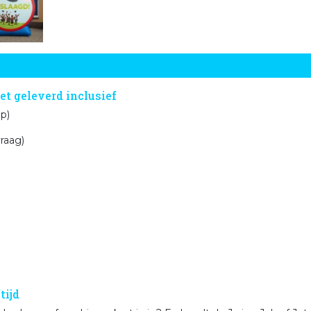
t geleverd inclusief
lazen van de pop)
ftijd op aanvraag)
nnen
jnen
pzetten en afbouwen
tijd