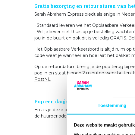
Gratis bezorging en retour sturen van h
Sarah Abraham Express biedt als enige in Nede
• Standaard leveren we het Opblaasbare Verkeer
• Wil je liever niet thuis op je bestelling wach
jou in de buurt en ook dit is volledig GRATIS.
Bek
Het Opblaasbare Verkeersbord is altijd ruim op 
code weet je wanneer en hoe laat het pakket me
Op de retourdatum breng je de pop terug bij een
pop in en staat binnen 2 minuten weer buiten. 
PostNL
Pop een dagje langer huren?
Toestemming
En als je deze opblaasbare feestpop wat langer
de huurperiode. Ook als je onze opblaasbare bli
Deze website maakt gebruik
We gebruiken cookies om cont