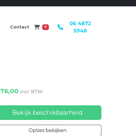
.
06 4872
Winkelwagen
Contact
0
5948
76,00
incl. BTW
Bekijk beschikbaarheid
Opties bekijken