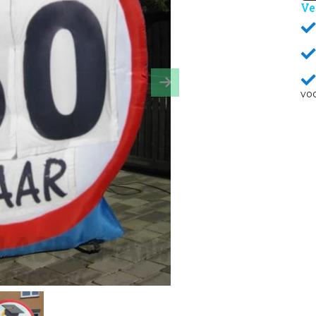
Ve
Next
vo