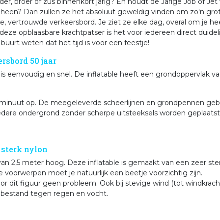
der, broer of zus binnenkort jarig? En houdt de Jarige Job of Jet 
 heen? Dan zullen ze het absoluut geweldig vinden om zo'n grote
e, vertrouwde verkeersbord. Je ziet ze elke dag, overal om je 
 deze opblaasbare krachtpatser is het voor iedereen direct duideli
 buurt weten dat het tijd is voor een feestje!
rsbord 50 jaar
is eenvoudig en snel. De inflatable heeft een grondoppervlak va
 minuut op. De meegeleverde scheerlijnen en grondpennen gebrui
edere ondergrond zonder scherpe uitsteeksels worden geplaatst
 sterk nylon
an 2,5 meter hoog. Deze inflatable is gemaakt van een zeer sterk 
 voorwerpen moet je natuurlijk een beetje voorzichtig zijn.
or dit figuur geen probleem. Ook bij stevige wind (tot windkrach
 bestand tegen regen en vocht.