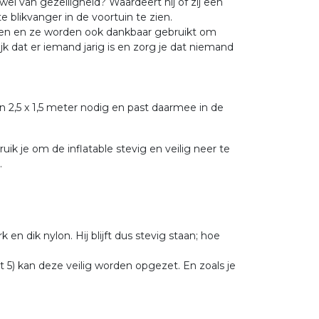
wel van gezelligheid? Waardeert hij of zij een
 blikvanger in de voortuin te zien.
heen en ze worden ook dankbaar gebruikt om
jk dat er iemand jarig is en zorg je dat niemand
n 2,5 x 1,5 meter nodig en past daarmee in de
k je om de inflatable stevig en veilig neer te
.
en dik nylon. Hij blijft dus stevig staan; hoe
t 5) kan deze veilig worden opgezet. En zoals je