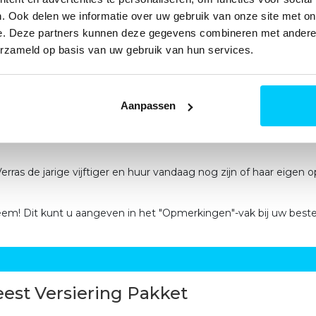
eersbord op een rijtje
. Ook delen we informatie over uw gebruik van onze site met on
iefst 2,5 meter hoog.
e. Deze partners kunnen deze gegevens combineren met andere i
j weer en wind.
erzameld op basis van uw gebruik van hun services.
het pakket.
nt in de buurt. De pop wordt minimaal een dag van tevoren bezo
NL punt in de buurt, de dag na het feest.
arief.
Aanpassen
Verras de jarige vijftiger en huur vandaag nog zijn of haar eige
leem! Dit kunt u aangeven in het "Opmerkingen"-vak bij uw bestel
est Versiering Pakket