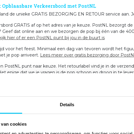
et Opblaasbare Verkeersbord met PostNL
rland de unieke GRATIS BEZORGING EN RETOUR service aan. Je k
sbord GRATIS af op het adres van je keuze. PostNL bezorgt de p
ten? Geef dat online aan en we bezorgen de pop bij één van de 400
ijk hier of er een PostNL punt bij jou in de buurt is
tijd voor het feest. Minimaal een dag van tevoren wordt het figu
t je pop arriveert.
Lees meer over gratis bezorging door Post
 PostNL punt naar keuze. Het retourlabel vind je in de verzendki
Het enige dat we je vragen is de pop schoon en droog in te leve
Details
 wilt huren? Voor een meerdaags feest bijvoorbeeld? Geen probl
kvanger een week voor de deur wilt hebben, blijven de kosten dus
 van cookies
ent en advertenties te personaliseren, om functies voor social