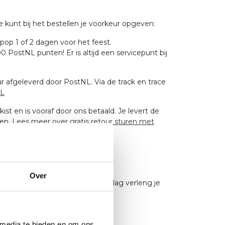
unt bij het bestellen je voorkeur opgeven:
op 1 of 2 dagen voor het feest.
0 PostNL punten! Er is altijd een servicepunt bij
ur afgeleverd door PostNL. Via de track en trace
NL
st en is vooraf door ons betaald. Je levert de
ren.
Lees meer over gratis retour sturen met
Over
eem. Voor een klein bedrag per dag verleng je
 overzichtelijk.
 media te bieden en om ons