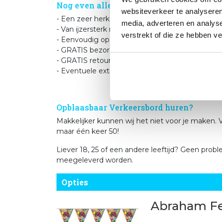
Nog even alles over het Opblaasbare Verk
websiteverkeer te analyseren
- Een zeer herkenbaar verkeersteken van maar l
media, adverteren en analys
- Van ijzersterk materiaal. De pop blijft staan, bi
verstrekt of die ze hebben v
- Eenvoudig op te zetten, alle materialen zit in 
- GRATIS bezorgen, thuis of bij een PostNL pu
- GRATIS retour sturen met PostNL via een Post
- Eventuele extra dagen tegen een zeer scherp t
Opblaasbaar Verkeersbord huren?
Makkelijker kunnen wij het niet voor je maken. 
maar één keer 50!
Liever 18, 25 of een andere leeftijd? Geen prob
meegeleverd worden.
Opties
Abraham Fe