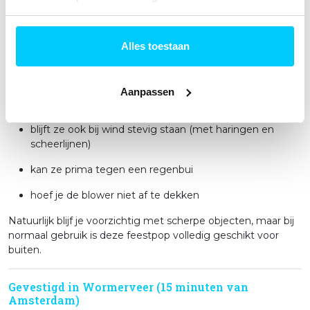
Je hoeft alleen een stopcontact te hebben. Binnen
5
minuten staat de Sarah rechtop
.
Alles toestaan
Sterk pvc en bestand tegen Hollands weer
De Sarah ouwe doos is gemaakt van
dik en stevig pvc
.
Aanpassen
Daardoor:
blijft ze ook bij wind stevig staan (met haringen en
scheerlijnen)
kan ze prima tegen een regenbui
hoef je de blower niet af te dekken
Natuurlijk blijf je voorzichtig met scherpe objecten, maar bij
normaal gebruik is deze feestpop volledig geschikt voor
buiten.
Gevestigd in Wormerveer (15 minuten van
Amsterdam)