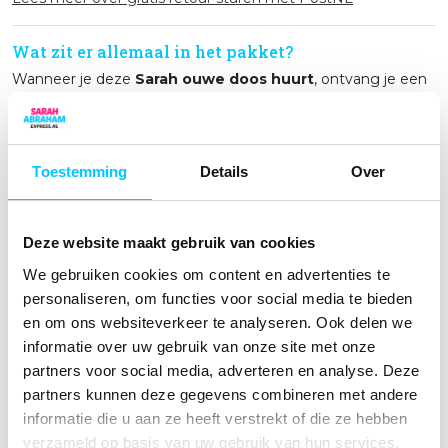
Wat zit er allemaal in het pakket?
Wanneer je deze
Sarah ouwe doos huurt
, ontvang je een
compleet en zorgeloos pakket:
✔ De opblaasbare Sarah pop (2,5 meter hoog)
Toestemming
Details
Over
✔ Een krachtige elektrische blower (220 volt,
energiezuinig)
✔ Leeftijdsbord of banner
Deze website maakt gebruik van cookies
✔ 6 haringen en scheerlijnen
We gebruiken cookies om content en advertenties te
personaliseren, om functies voor social media te bieden
✔ Duidelijke Nederlandstalige handleiding
en om ons websiteverkeer te analyseren. Ook delen we
✔ Stevige kunststof transportbox (60x40x40 cm – past
informatie over uw gebruik van onze site met onze
in vrijwel iedere auto)
partners voor social media, adverteren en analyse. Deze
partners kunnen deze gegevens combineren met andere
✔ Retourlabel (vooraf door ons betaald)
informatie die u aan ze heeft verstrekt of die ze hebben
✔ Landelijke bezorging én retour inbegrepen
verzameld op basis van uw gebruik van hun services.