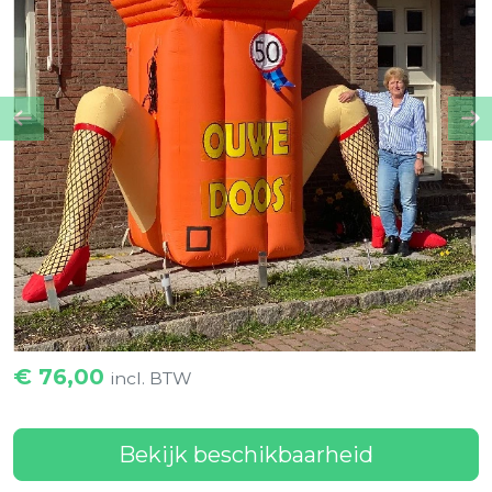
Previous
Ne
€
76,00
incl. BTW
Bekijk beschikbaarheid