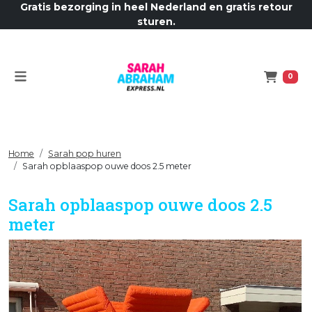
Gratis bezorging in heel Nederland en gratis retour
sturen.
Menu
Winkelw
0
Home
Sarah pop huren
Sarah opblaaspop ouwe doos 2.5 meter
Sarah opblaaspop ouwe doos 2.5
meter