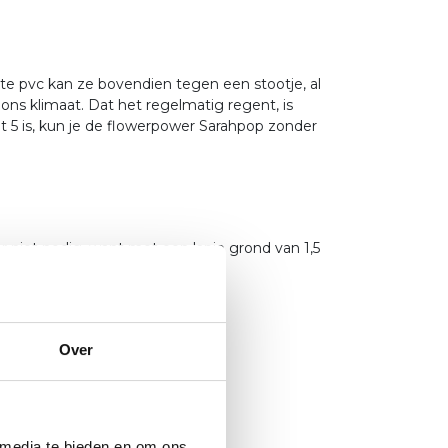
te pvc kan ze bovendien tegen een stootje, al
ons klimaat. Dat het regelmatig regent, is
 5 is, kun je de flowerpower Sarahpop zonder
r niet nodig, want met een lapje grond van 1,5
 de gasten welkom heten.
Over
 media te bieden en om ons