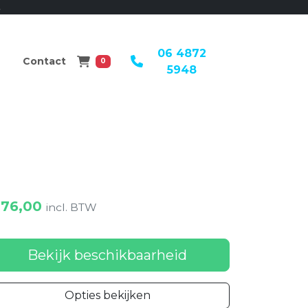
.
06 4872
Winkelwagen
Contact
0
5948
76,00
incl. BTW
Bekijk beschikbaarheid
Opties bekijken