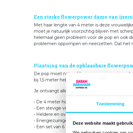
Een sterke flowerpower dame van ijzers
Met haar lengte van 4 meter is deze vrouwelijk
moet je natuurlijk voorzichtig blijven met sche
helemaal geen probleem voor de pop en ook de b
problemen oppompen en neerzetten. Dat het m
Plaatsing van de opblaasbare flowerpo
De pop moet natuurlijk een verrassing zijn en k
bij 1,5 meter heb je al genoeg ruimte voor de 
Je ontvangt alles voor het opzetten in één ha
• De 4 meter hoge feestpop.
Toestemming
• Een stevige verzendkist (Past in iedere aut
• Heldere en overzichtelijk opzet- en afbreek ins
• Energiezuinige maar krachtige elektrische blow
Deze website maakt gebruik
• Een set van 6 grondpennen en scheerlijnen.
We gebruiken cookies om cont