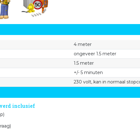
4 meter
ongeveer 1.5 meter
1.5 meter
+/- 5 minuten
230 volt, kan in normaal stopc
erd inclusief
lazen van de pop)
ftijd op aanvraag)
nnen