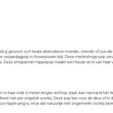
jnen
pzetten en afbouwen
eb jij gewoon zo’n leuke alternatieve moeder, vriendin of zus di
ie verjaardagpop in flowerpower-stijl. Deze metershoge pop ver
s. Deze ontspannen hippiepop maakt een heuse sit-in van haar ver
en in haar volle 4 meter lengte rechtop staat, kan niemand het 
est niet per ongeluk voorbij. Deze pop kan voor de deur of in de 
hippie jarig is, wil je dat natuurlijk niet ongemerkt voorbij laten 