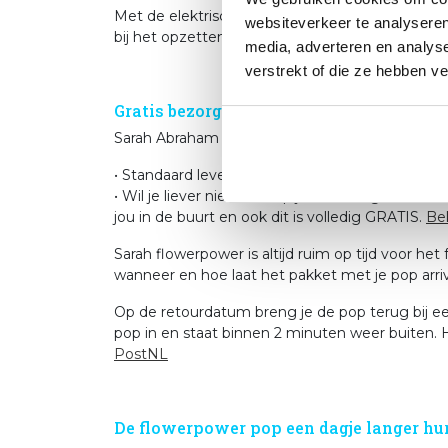
Met de elektrische blower heb je de feestpop b
websiteverkeer te analyseren
bij het opzetten natuurlijk wel even op scherp
media, adverteren en analys
verstrekt of die ze hebben v
Gratis bezorging en retour sturen van j
Sarah Abraham Express biedt als enige in Nede
• Standaard leveren we Sarah flowerpower GRATI
• Wil je liever niet thuis op je bestelling wach
jou in de buurt en ook dit is volledig GRATIS.
Bek
Sarah flowerpower is altijd ruim op tijd voor h
wanneer en hoe laat het pakket met je pop arri
Op de retourdatum breng je de pop terug bij een
pop in en staat binnen 2 minuten weer buiten. 
PostNL
De flowerpower pop een dagje langer hu