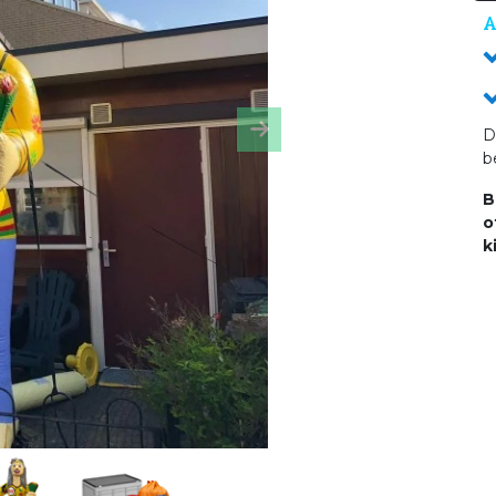
A
D
Next
b
B
o
k