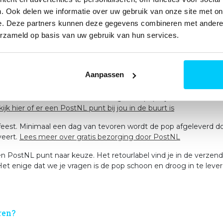
innen 5 minuten staan. Het setje grondpennen en scheerlijnen ge
. Ook delen we informatie over uw gebruik van onze site met on
e voorwerpen. Verder kan de opblaasbare verjaardagpop flowerp
e. Deze partners kunnen deze gegevens combineren met andere i
erzameld op basis van uw gebruik van hun services.
e Sarah pop flowerpower met PostNL
rland de unieke GRATIS BEZORGING EN RETOUR service aan. Je k
Aanpassen
S af op het adres van je keuze. PostNL bezorgt de pop 1 of 2 d
ten? Geef dat online aan en we bezorgen de pop bij één van de 300
ijk hier of er een PostNL punt bij jou in de buurt is
et feest. Minimaal een dag van tevoren wordt de pop afgeleverd d
veert.
Lees meer over gratis bezorging door PostNL
 PostNL punt naar keuze. Het retourlabel vind je in de verzendki
Het enige dat we je vragen is de pop schoon en droog in te leve
ren?