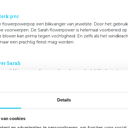
terk pvc
e flowerpowerpop een blikvanger van jewelste. Door het gebruik
rpe voorwerpen. De Sarah flowerpower is helemaal voorbereid op 
lower kan prima tegen vochtigheid. En zelfs als het windkracht
aar een prachtig feest mag worden.
wer Sarah
an gelukkig eenvoudig en snel worden geplaatst. Veel ruimte is e
pop. Dus voor de deur of in de tuin, overal kan deze hippe dame
ndzaam pakket:
Details
o met afmetingen: 60x40x40cm).
tructies in het Nederlands.
er (220 volt, verbruikt bijna geen stroom!).
 van cookies
ent en advertenties te personaliseren, om functies voor social