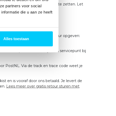
bruik je om de pop stevig vast te zetten. Let
ze partners voor social
ower overal worden neergezet.
nformatie die u aan ze heeft
unt bij het bestellen je voorkeur opgeven:
Alles toestaan
agen voor het feest.
0 PostNL punten! Er is altijd een servicepunt bij
oor PostNL. Via de track en trace code weet je
st en is vooraf door ons betaald. Je levert de
ren.
Lees meer over gratis retour sturen met