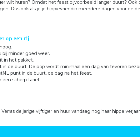
anger wilt huren? Omdat het feest bijvoorbeeld langer duurt? Ook
en. Dus ook als je je hippievriendin meerdere dagen voor de deu
r op een rij
 hoog.
ok bij minder goed weer.
t in het pakket.
nt in de buurt. De pop wordt minimaal een dag van tevoren bezo
NL punt in de buurt, de dag na het feest.
 een scherp tarief.
Verras de jarige vijftiger en huur vandaag nog haar hippe verja