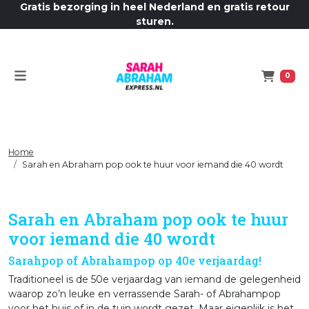
Gratis bezorging in heel Nederland en gratis retour
sturen.
Menu
Winkelw
0
Home
Sarah en Abraham pop ook te huur voor iemand die 40 wordt
Sarah en Abraham pop ook te huur
voor iemand die 40 wordt
Sarahpop of Abrahampop op 40e verjaardag!
Traditioneel is de 50e verjaardag van iemand de gelegenheid
waarop zo’n leuke en verrassende Sarah- of Abrahampop
voor het huis of in de tuin wordt gezet. Maar eigenlijk is het