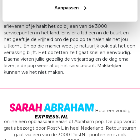
dag van tevoren in een handzaam pakket. Inclusief de
Aanpassen
compressor om de pop snel op te blazen en uiteraard met
een duidelijke handleiding. We kunnen het pakket thuis
afleveren of je haalt het op bij een van de 3000
servicepunten in het land. Er is er altijd een in de buurt en
het geeft je de vrijheid om de pop op te halen als het jou
uitkomt. En op die manier weet je natuurlijk ook dat het een
verrassing blijft. Het opzetten zelf gaat snel en eenvoudig.
Daarna vieren jullie gezellig de verjaardag en de dag erna
lever je de pop weer af bij het servicepunt. Makkelijker
kunnen we het niet maken.
Huur eenvoudig
online een opblaasbare Sarah of Abraham pop. De pop wordt
gratis bezorgt door PostNL in heel Nederland. Retour sturen
gaat via een van de 3000 PostNL punten en is ook