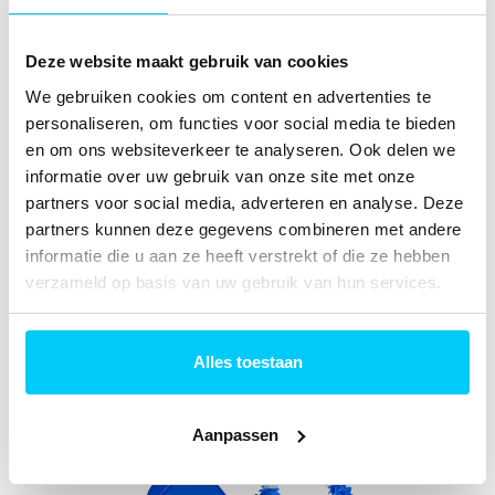
Daarom kun je bij Sarah Abraham Express eenvoudig een
complete feestversieringsset meebestellen. Denk aan:
Deze website maakt gebruik van cookies
Ballonnen
We gebruiken cookies om content en advertenties te
personaliseren, om functies voor social media te bieden
Slingers
en om ons websiteverkeer te analyseren. Ook delen we
Vlaggenlijnen
informatie over uw gebruik van onze site met onze
partners voor social media, adverteren en analyse. Deze
Swirls
partners kunnen deze gegevens combineren met andere
Diverse feestdecoraties
informatie die u aan ze heeft verstrekt of die ze hebben
verzameld op basis van uw gebruik van hun services.
De versiering wordt samen met de Abraham verzonden,
zodat je alles in één keer in huis hebt. Dat scheelt tijd én
vaak ook kosten.
Alles toestaan
Aanpassen