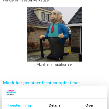
veilige én feestelijke keuze.
Abraham Traditioneel
Maak het pensioenfeest compleet met
feestversiering
Een grote Abraham in de tuin trekt direct de aandacht, maar
met bijpassende feestversiering maak je het plaatje
Toestemming
Details
Over
helemaal af.