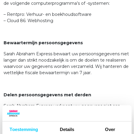
de volgende computerprogramma’s of -systemen:
– Rentpro: Verhuur- en boekhoudsoftware
– Cloud 86: Webhosting
Bewaartermijn persoonsgegevens
Sarah Abraham Express bewaart uw persoonsgegevens niet
langer dan strikt noodzakelijk is om de doelen te realiseren
waarvoor uw gegevens worden verzameld. Wij hanteren de
wettelijke fiscale bewaartermijn van 7 jaar.
Delen persoonsgegevens met derden
Sarah Abraham Express verkoopt uw gegevens niet aan
derden en verstrekt deze uitsluitend indien dit nodig is voor
de uitvoering van de overeenkomst of om te voldoen aan
een wettelijke verplichting. De bedrijven die uw gegevens in
Toestemming
Details
Over
onze opdracht verwerken, sluiten wij een