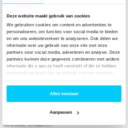
bewerkersovereenkomst om te zorgen voor eenzelfde
niveau van beveiliging en vertrouwelijkheid van uw
gegevens.
Deze website maakt gebruik van cookies
We gebruiken cookies om content en advertenties te
personaliseren, om functies voor social media te bieden
Cookies
en om ons websiteverkeer te analyseren. Ook delen we
informatie over uw gebruik van onze site met onze
Onze website maakt alleen gebruik van technische-,
partners voor social media, adverteren en analyse. Deze
functionele- en analytische cookies die geen inbreuk maken
op uw privacy. Een cookie is een klein tekstbestand dat bij
partners kunnen deze gegevens combineren met andere
het eerste bezoek aan deze website wordt opgeslagen op
informatie die u aan ze heeft verstrekt of die ze hebben
uw computer, tablet of smartphone. Het gebruik van de
verzameld op basis van uw gebruik van hun services.
cookies is noodzakelijk voor de technische werking van de
website en uw gebruiksgemak. Deze zorgen ervoor dat de
website naar behoren werkt en onthouden bijvoorbeeld uw
Alles toestaan
voorkeursinstellingen. Hiermee kunnen wij ook de werking
van de website optimaliseren. U kunt zich afmelden voor
cookies door uw internetbrowser op de juiste manier in te
Aanpassen
stelle, zodat dat deze geen cookies meer opslaat. U kunt
ook alle eerder opgeslagen informatie via de instellingen van
uw browser verwijderen.